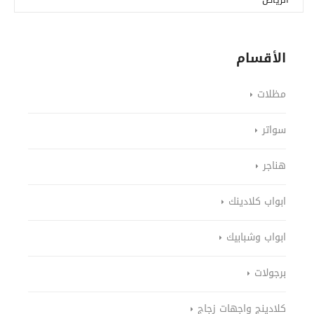
الأقسام
مظلات
سواتر
هناجر
ابواب كلادينك
ابواب وشبابيك
برجولات
كلادينج واجهات زجاج